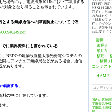
た場合には、電波法第101条において準用する
FT8 FT4 FST4
令の対象となり得ることも示されています。
MSK144 QRA
応です。Micros
の方は右クリ
「対象をファ
因とする無線通信への障害防止について（依
存」でダウン
し、拡張子をh
qslに変えて
t/000946249.pdf
縦用
縦用3
すでに業界資料にも書かれている
縦用5
や、NEDOの建物設置型太陽光発電システムの
横用
近隣にアマチュア無線局などがある場合、通信
横用3
載があります。
コンテスト
ＨAM Font
か確認する」
コンディシ
資料の中に存在しています。
国内の電離層観
宇宙天気予報
ます。
宇宙環境情報
態