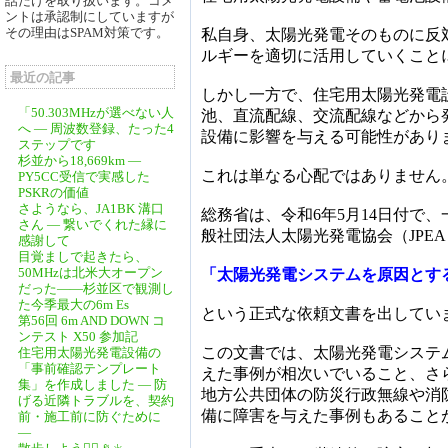
話だけを取り扱います。コメ
ントは承認制にしていますが
その理由はSPAM対策です。
私自身、太陽光発電そのものに反
ルギーを適切に活用していくこと
最近の記事
しかし一方で、住宅用太陽光発電
「50.303MHzが選べない人
池、直流配線、交流配線などから
へ ― 周波数登録、たった4
設備に影響を与える可能性があり
ステップです
杉並から18,669km ―
これは単なる心配ではありません
PY5CC受信で実感した
PSKRの価値
さようなら、JA1BK 溝口
総務省は、令和6年5月14日付で
さん ― 繋いでくれた縁に
般社団法人太陽光発電協会（JPE
感謝して
目覚ましで起きたら、
50MHzは北米大オープン
「太陽光発電システムを原因とす
だった――杉並区で観測し
た今季最大の6m Es
という正式な依頼文書を出してい
第56回 6m AND DOWN コ
ンテスト X50 参加記
この文書では、太陽光発電システ
住宅用太陽光発電設備の
「事前確認テンプレート
えた事例が相次いでいること、さ
集」を作成しました ― 防
地方公共団体の防災行政無線や消
げる近隣トラブルを、契約
備に障害を与えた事例もあること
前・施工前に防ぐために
―