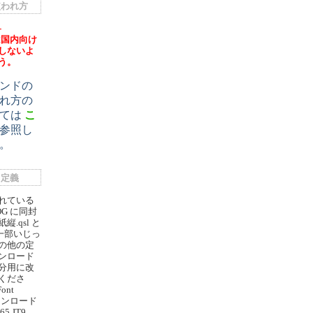
の使われ方
-
 は国内向け
しないよ
う。
ンドの
れ方の
いては
こ
参照し
。
L 定義
れている
LOG に同封
.qsl と
を一部いじっ
の他の定
ンロード
分用に改
くださ
ont
ダウンロード
5 JT9