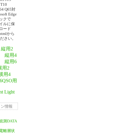
 T10
64 Q65対
oft Edge
ックで
イルに保
ロード
tmlから
ください。
縦用2
縦用4
縦用6
横用2
横用4
6QSO用
 Light
ョン情報
測DATA
電離層状