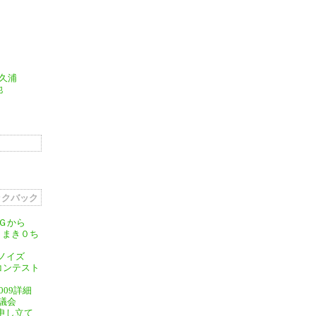
 津久浦
池
ックバック
Ｇから
へ まき０ち
のノイズ
nコンテスト
2009詳細
議会
議申し立て