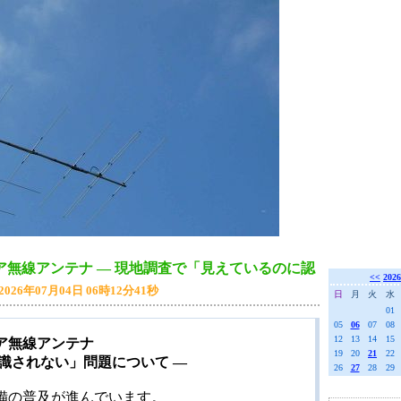
無線アンテナ ― 現地調査で「見えているのに認
<<
2026
2026年07月04日 06時12分41秒
日
月
火
水
01
05
06
07
08
12
13
14
15
ア無線アンテナ
19
20
21
22
識されない」問題について ―
26
27
28
29
備の普及が進んでいます。