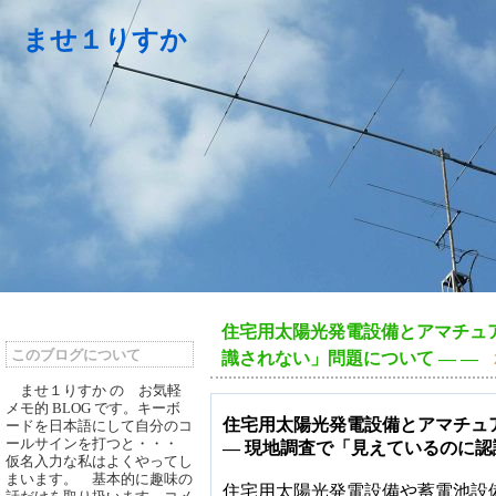
ませ１りすか
住宅用太陽光発電設備とアマチュア
このブログについて
識されない」問題について ―
―
ませ１りすか の お気軽
メモ的 BLOG です。キーボ
住宅用太陽光発電設備とアマチュ
ードを日本語にして自分のコ
ールサインを打つと・・・
― 現地調査で「見えているのに認
仮名入力な私はよくやってし
まいます。 基本的に趣味の
住宅用太陽光発電設備や蓄電池設