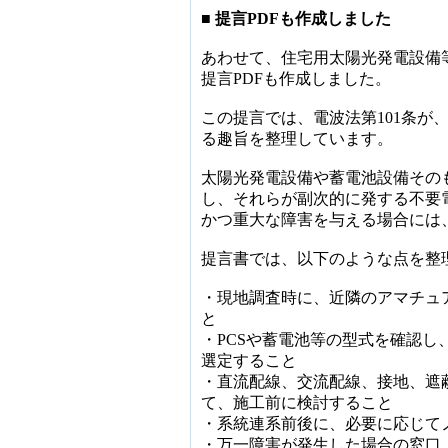
■ 提言PDFも作成しました
あわせて、住宅用太陽光発電設備
提言PDFも作成しました。
この提言では、電波法第101条が
る趣旨を整理しています。
太陽光発電設備や蓄電池設備その
し、それらが副次的に発する不要
かつ重大な障害を与える場合には
提言書では、以下のような点を整
・現地調査時に、近隣のアマチュ
と
・PCSや蓄電池等の型式を確認し、C
選定すること
・直流配線、交流配線、接地、遮
て、施工前に検討すること
・系統連系前後に、必要に応じて
・万一障害が発生した場合の窓口