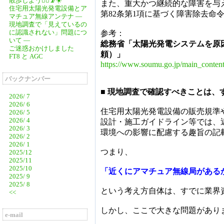
散歩しよう🚶‍♂️📡☀️
また、重大かつ継続的な障害を与え
住宅用太陽光発電設備とア
第82条第1項に基づく障害除去命
マチュア無線アンテナ ―
現地調査で「見えているの
に認識されない」問題につ
参考：
いて ―
総務省「太陽光発電システムを原
ご迷惑おかけしました
頼）」
FT8 と AGC
https://www.soumu.go.jp/main_conten
バックナンバー
■ 現地調査で確認すべきことは、
2026/ 7
2026/ 6
住宅用太陽光発電設備の販売規準
2026/ 5
2026/ 4
設計・施工ガイドライン等では、
2026/ 3
環境への影響に配慮する趣旨の記
2026/ 2
2026/ 1
つまり、
2025/12
2025/11
2025/10
「近くにアマチュア無線局がある
2025/ 9
2025/ 8
という考え方自体は、すでに業界
<<
しかし、ここで大きな問題があり
e-mail