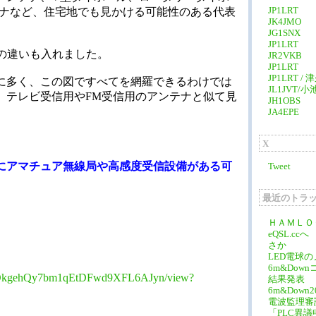
JP1LRT
テナなど、住宅地でも見かける可能性のある代表
JK4JMO
JG1SNX
JP1LRT
の違いも入れました。
JR2VKB
JP1LRT
JP1LRT /
に多く、この図ですべてを網羅できるわけでは
JL1JVT/小
、テレビ受信用やFM受信用のアンテナと似て見
JH1OBS
JA4EPE
X
にアマチュア無線局や高感度受信設備がある可
Tweet
最近のトラ
ＨＡＭＬＯ
eQSL.cc
さか
LED電球
6m&Dow
RTJlaOkgehQy7bm1qEtDFwd9XFL6AJyn/view?
結果発表
6m&Down
電波監理審
「PLC異