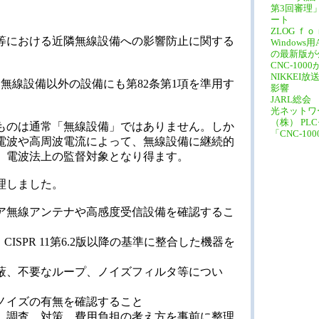
第3回審理
ート
ZLOG ｆｏ
等における近隣無線設備への影響防止に関する
Windows用
の最新版が
CNC-100
NIKKEI
、無線設備以外の設備にも第82条第1項を準用す
影響
JARL総会
光ネットワ
（株） PL
ものは通常「無線設備」ではありません。しか
「CNC-100
電波や高周波電流によって、無線設備に継続的
、電波法上の監督対象となり得ます。
理しました。
ア無線アンテナや高感度受信設備を確認するこ
ISPR 11第6.2版以降の基準に整合した機器を
蔽、不要なループ、ノイズフィルタ等につい
ノイズの有無を確認すること
、調査、対策、費用負担の考え方を事前に整理