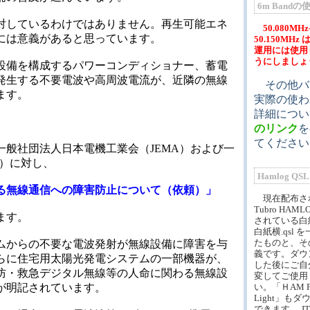
6m Band
対しているわけではありません。再生可能エネ
50.080MHz
には意義があると思っています。
50.150MHz
運用には使用
うにしましょ
設備を構成するパワーコンディショナー、蓄電
発生する不要電波や高周波電流が、近隣の無線
その他バ
ます。
実際の使わ
詳細につ
。
のリンク
を
てください
、一般社団法人日本電機工業会（JEMA）および一
A）に対し、
Hamlog QS
る無線通信への障害防止について（依頼）」
現在配布さ
Tubro HAM
ます。
されている白紙縦
白紙横.qsl 
たものと、そ
ムからの不要な電波発射が無線設備に障害を与
義です。ダウ
らに住宅用太陽光発電システムの一部機器が、
した後にご自
防・救急デジタル無線等の人命に関わる無線設
変してご使用
い。「ＨAM F
が明記されています。
Light」も
できます。 JT6