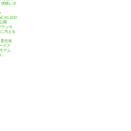
」傍聴レポ
ｒ
ACAG.DAT
公開
0がラジオ
放送に与える
 委任状
ークス
Cモデム
0」