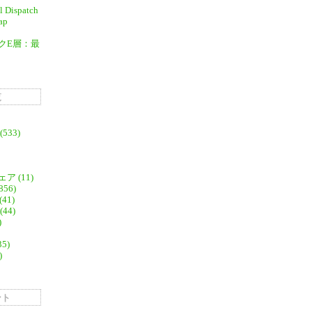
al Dispatch
ap
クE層：最
覧
533)
 (11)
56)
41)
44)
)
35)
)
ント