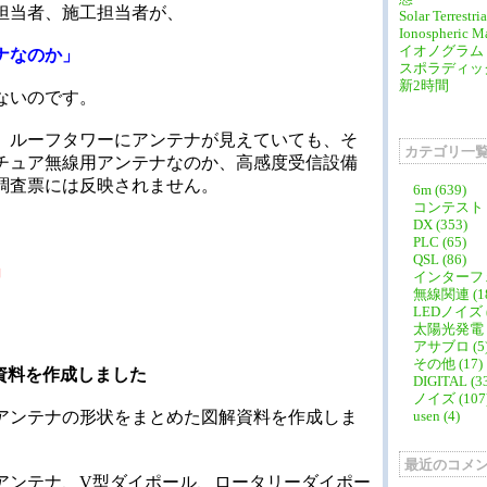
担当者、施工担当者が、
Solar Terrestri
Ionospheric M
イオノグラム
ナなのか」
スポラディッ
新2時間
ないのです。
、ルーフタワーにアンテナが見えていても、そ
カテゴリ一
チュア無線用アンテナなのか、高感度受信設備
調査票には反映されません。
6m (639)
コンテスト (
DX (353)
PLC (65)
QSL (86)
」
インターフェア
無線関連 (18
LEDノイズ (
太陽光発電 (
アサブロ (5
その他 (17)
資料を作成しました
DIGITAL (3
ノイズ (107
usen (4)
アンテナの形状をまとめた図解資料を作成しま
最近のコメ
アンテナ、V型ダイポール、ロータリーダイポー