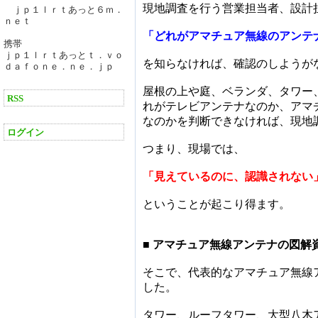
現地調査を行う営業担当者、設計
ｊｐ１ｌｒｔあっと６ｍ．
ｎｅｔ
「どれがアマチュア無線のアンテ
携帯
ｊｐ１ｌｒｔあっとｔ．ｖｏ
を知らなければ、確認のしようが
ｄａｆｏｎｅ．ｎｅ．ｊｐ
屋根の上や庭、ベランダ、タワー
RSS
れがテレビアンテナなのか、アマ
なのかを判断できなければ、現地
ログイン
つまり、現場では、
「見えているのに、認識されない
ということが起こり得ます。
■ アマチュア無線アンテナの図解
そこで、代表的なアマチュア無線
した。
タワー、ルーフタワー、大型八木