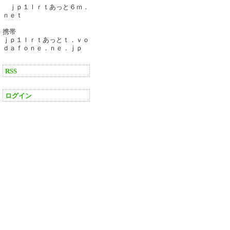
ｊｐ１ｌｒｔあっと６ｍ．
ｎｅｔ
携帯
ｊｐ１ｌｒｔあっとｔ．ｖｏ
ｄａｆｏｎｅ．ｎｅ．ｊｐ
RSS
ログイン