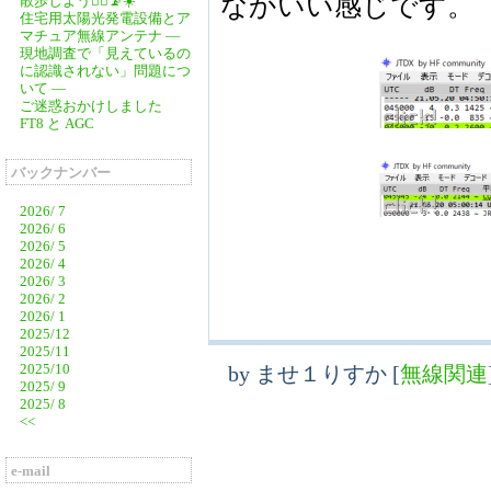
なかいい感じです。 (
散歩しよう🚶‍♂️📡☀️
住宅用太陽光発電設備とア
マチュア無線アンテナ ―
現地調査で「見えているの
に認識されない」問題につ
いて ―
ご迷惑おかけしました
FT8 と AGC
バックナンバー
2026/ 7
2026/ 6
2026/ 5
2026/ 4
2026/ 3
2026/ 2
2026/ 1
2025/12
2025/11
2025/10
by
ませ１りすか
[
無線関連
2025/ 9
2025/ 8
<<
e-mail