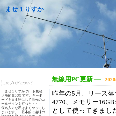
ませ１りすか
無線用PC更新
―
202
このブログについて
ませ１りすか の お気軽
昨年の5月、リース落ちの
メモ的 BLOG です。キーボ
ードを日本語にして自分のコ
4770、メモリー16
ールサインを打つと・・・
仮名入力な私はよくやってし
として使ってきまし
まいます。 基本的に趣味の