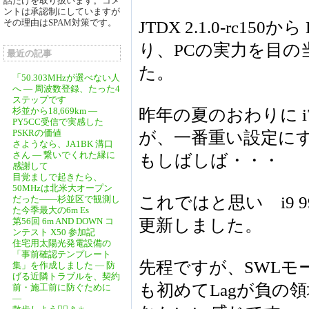
話だけを取り扱います。コメ
ントは承認制にしていますが
その理由はSPAM対策です。
JTDX 2.1.0-rc150
り、PCの実力を目
最近の記事
た。
「50.303MHzが選べない人
へ ― 周波数登録、たった4
ステップです
杉並から18,669km ―
昨年の夏のおわりに i
PY5CC受信で実感した
PSKRの価値
が、一番重い設定にする
さようなら、JA1BK 溝口
さん ― 繋いでくれた縁に
もしばしば・・・
感謝して
目覚ましで起きたら、
50MHzは北米大オープン
これではと思い i9 9
だった――杉並区で観測し
た今季最大の6m Es
第56回 6m AND DOWN コ
更新しました。
ンテスト X50 参加記
住宅用太陽光発電設備の
「事前確認テンプレート
先程ですが、SWLモ
集」を作成しました ― 防
げる近隣トラブルを、契約
も初めてLagが負の
前・施工前に防ぐために
―