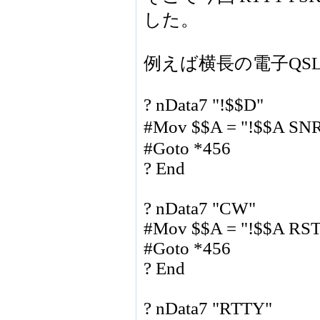
した。
例えば横長の電子QS
? nData7 "!$$D"
#Mov $$A = "!$$A SNR
#Goto *456
? End
? nData7 "CW"
#Mov $$A = "!$$A RST
#Goto *456
? End
? nData7 "RTTY"