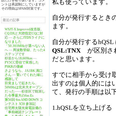
話だけを取り扱います。コメ
私も使っています。
ントは承認制にしていますが
その理由はSPAM対策です。
自分が発行するとき
最近の記事
ます。
WSJT-X Improved改造版、
CQ DXと大陸指定CQに対
応 ― さらにJTDXライクに
自分が発行するhQSL
なりました
「50.303MHzが選べない人
QSL:TNX
が区別され
へ ― 周波数登録、たった4
ステップです
だと思います。
杉並から18,669km ―
PY5CC受信で実感した
PSKRの価値
さようなら、JA1BK 溝口
すでに相手から受け取
さん ― 繋いでくれた縁に
感謝して
出すのは個人的には
目覚ましで起きたら、
50MHzは北米大オープン
て、発行の手順は以
だった――杉並区で観測し
た今季最大の6m Es
第56回 6m AND DOWN コ
ンテスト X50 参加記
1.hQSLを立ち上げる
住宅用太陽光発電設備の
「事前確認テンプレート