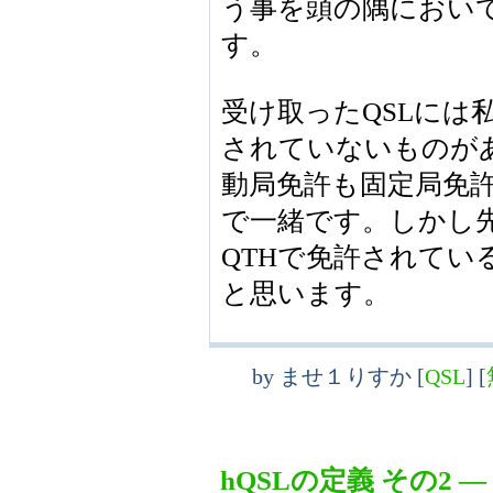
う事を頭の隅におい
す。
受け取ったQSLには
されていないものが
動局免許も固定局免許
で一緒です。しかし
QTHで免許されてい
と思います。
by
ませ１りすか
[
QSL
]
[
hQSLの定義 その2
―