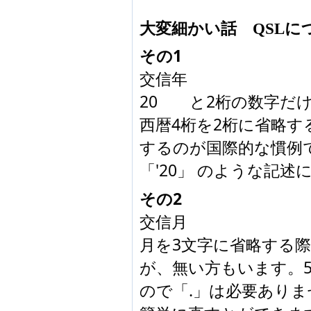
大変細かい話　QSLに
その1
交信年
20　　と2桁の数字だ
西暦4桁を2桁に省略す
するのが国際的な慣例
「'20」 のような記
その2
交信月
月を3文字に省略する際
が、無い方もいます。5
ので「.」は必要ありません