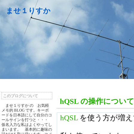
ませ１りすか
このブログについて
hQSL の操作につい
ませ１りすか の お気軽
メモ的 BLOG です。キーボ
ードを日本語にして自分のコ
hQSL
を使う方が増え
ールサインを打つと・・・
仮名入力な私はよくやってし
まいます。 基本的に趣味の