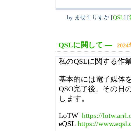
by
ませ１りすか
[
QSL
]
[
QSLに関して
―
202
私のQSLに関する作
基本的には電子媒体
QSO完了後、その日
します。
LoTW
https://lotw.arrl
eQSL
https://www.eqsl