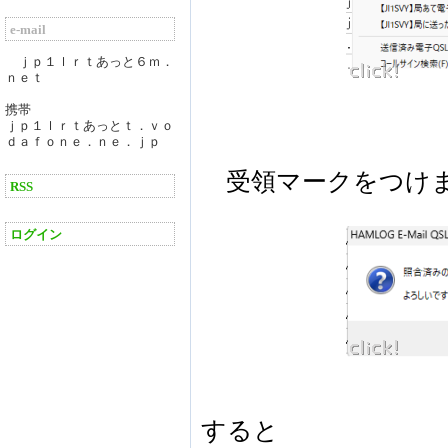
e-mail
ｊｐ１ｌｒｔあっと６ｍ．
ｎｅｔ
携帯
ｊｐ１ｌｒｔあっとｔ．ｖｏ
ｄａｆｏｎｅ．ｎｅ．ｊｐ
受領マークをつけ
RSS
ログイン
すると