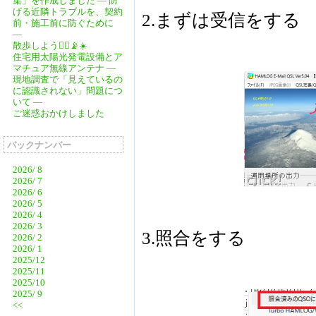
集」を作成しました ― 防
げる近隣トラブルを、契約
2.まずは受信をする
前・施工前に防ぐために
―
散歩しよう🚶‍♂️📡☀️
住宅用太陽光発電設備とア
マチュア無線アンテナ ―
現地調査で「見えているの
に認識されない」問題につ
いて ―
ご迷惑おかけしました
バックナンバー
2026/ 8
2026/ 7
2026/ 6
2026/ 5
2026/ 4
2026/ 3
3.照合をする
2026/ 2
2026/ 1
2025/12
2025/11
2025/10
2025/ 9
<<