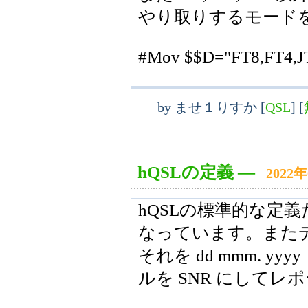
やり取りするモード
#Mov $$D="FT8,FT4,J
by
ませ１りすか
[
QSL
]
[
hQSLの定義
―
2022
hQSLの標準的な定義だとD
なっています。またデ
それを dd mmm. y
ルを SNR にしてレポー