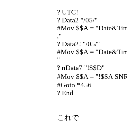
? UTC!
? Data2 "/05/"
#Mov $$A = "Date&Tim
,"
? Data2! "/05/"
#Mov $$A = "Date&Time
"
? nData7 "!$$D"
#Mov $$A = "!$$A S
#Goto *456
? End
これで