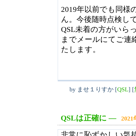
2019年以前でも同
ん。今後随時点検し
QSL未着の方がいらっし
までメールにてご連
たします。
by
ませ１りすか
[
QSL
]
[
QSLは正確に
―
202
非常に恥ずかしい気