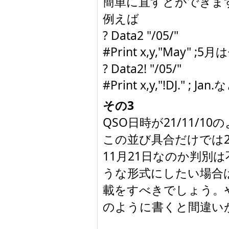
簡単に直すとができます
例えば

? Data2 "/05/"

#Print x,y,"May" ;
? Data2! "/05/"

#Print x,y,"!DJ." ; Jan.
その3
QSO日時が21/11/1
この並び具合だけでは20
11月21日なのか判別
うな形式にしたい場合は注
載をすべきでしょう。やは
のように書くと間違い